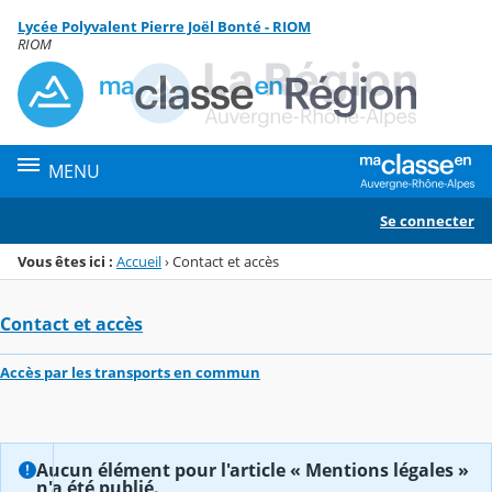
Panneau de gestion des cookies
Lycée Polyvalent Pierre Joël Bonté - RIOM
Menu de la rubrique
Contenu
RIOM
MENU
Se connecter
Vous êtes ici :
Accueil
›
Contact et accès
Contact et accès
Accès par les transports en commun
Aucun élément pour l'article « Mentions légales »
n'a été publié.