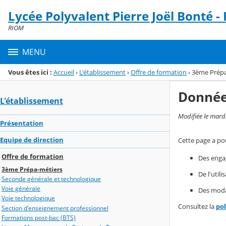
Panneau de gestion des cookies
Lycée Polyvalent Pierre Joël Bonté -
Menu de la rubrique
Contenu
RIOM
MENU
Vous êtes ici :
Accueil
›
L'établissement
›
Offre de formation
›
3ème Prépa
Donnée
L'établissement
Modifiée le mard
Présentation
Equipe de direction
Cette page a pou
Offre de formation
Des enga
3ème Prépa-métiers
De l'util
Seconde générale et technologique
Voie générale
Des modal
Voie technologique
Consultez la
po
Section d'enseignement professionnel
Formations post-bac (BTS)