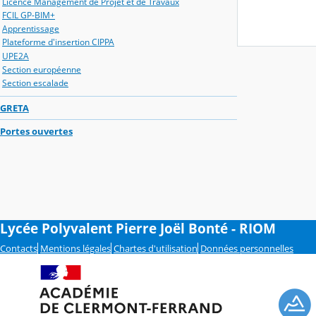
Licence Management de Projet et de Travaux
FCIL GP-BIM+
Apprentissage
Plateforme d'insertion CIPPA
UPE2A
Section européenne
Section escalade
GRETA
Portes ouvertes
Lycée Polyvalent Pierre Joël Bonté - RIOM
Contacts
Mentions légales
Chartes d'utilisation
Données personnelles