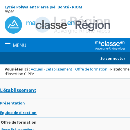
Panneau de gestion des cookies
Lycée Polyvalent Pierre Joël Bonté - RIOM
Menu de la rubrique
Contenu
RIOM
MENU
Se connecter
Vous êtes ici :
Accueil
›
L'établissement
›
Offre de formation
›
Plateforme
d'insertion CIPPA
L'établissement
Présentation
Equipe de direction
Offre de formation
3ème Prépa-métiers