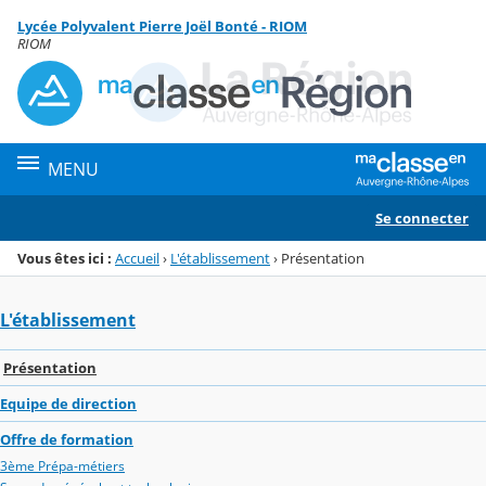
Panneau de gestion des cookies
Lycée Polyvalent Pierre Joël Bonté - RIOM
Menu de la rubrique
Contenu
RIOM
MENU
Se connecter
Vous êtes ici :
Accueil
›
L'établissement
›
Présentation
L'établissement
Présentation
Equipe de direction
Offre de formation
3ème Prépa-métiers