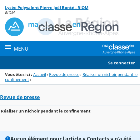
Panneau de gestion des cookies
Lycée Polyvalent Pierre Joël Bonté - RIOM
Menu de la rubrique
Contenu
RIOM
MENU
Se connecter
Vous êtes ici :
Accueil
›
Revue de presse
›
Réaliser un nichoir pendant le
confinement
›
Revue de presse
Réaliser un nichoir pendant le confinement
Aucun élément pour l'article « Contacts » n'a été