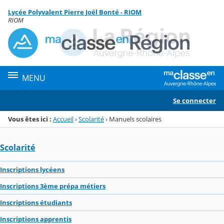
Panneau de gestion des cookies
Lycée Polyvalent Pierre Joël Bonté - RIOM
Menu de la rubrique
Contenu
RIOM
MENU
Se connecter
Vous êtes ici :
Accueil
›
Scolarité
›
Manuels scolaires
Scolarité
Inscriptions lycéens
Inscriptions 3ème prépa métiers
Inscriptions étudiants
Inscriptions apprentis