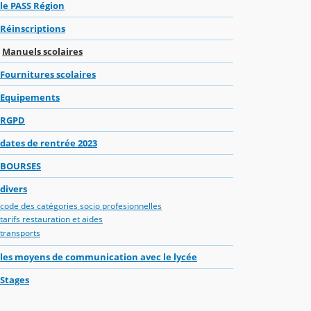
le PASS Région
Réinscriptions
Manuels scolaires
Fournitures scolaires
Equipements
RGPD
dates de rentrée 2023
BOURSES
divers
code des catégories socio profesionnelles
tarifs restauration et aides
transports
les moyens de communication avec le lycée
Stages