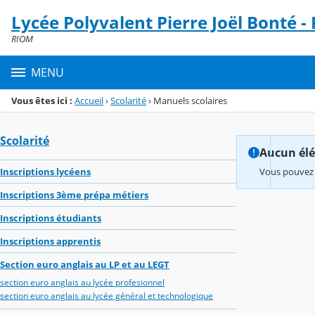
Panneau de gestion des cookies
Lycée Polyvalent Pierre Joël Bonté -
Menu de la rubrique
Contenu
RIOM
MENU
Vous êtes ici :
Accueil
›
Scolarité
›
Manuels scolaires
Scolarité
Aucun élém
Inscriptions lycéens
Vous pouvez 
Inscriptions 3ème prépa métiers
Inscriptions étudiants
Inscriptions apprentis
Section euro anglais au LP et au LEGT
section euro anglais au lycée profesionnel
section euro anglais au lycée général et technologique