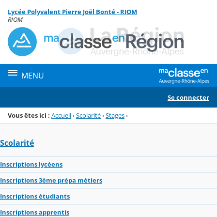
Panneau de gestion des cookies
Lycée Polyvalent Pierre Joël Bonté - RIOM
Menu de la rubrique
Contenu
RIOM
MENU
Se connecter
Vous êtes ici :
Accueil
›
Scolarité
›
Stages
›
Scolarité
Inscriptions lycéens
Inscriptions 3ème prépa métiers
Inscriptions étudiants
Inscriptions apprentis