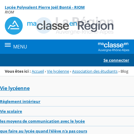
Panneau de gestion des cookies
Lycée Polyvalent Pierre Joël Bonté - RIOM
Menu de la rubrique
Contenu
RIOM
MENU
Se connecter
Vous êtes ici :
Accueil
›
Vie lycéenne
›
Association des étudiants
›
Blog
Vie lycéenne
Règlement intérieur
Vie scolaire
les moyens de communication avec le lycée
que faire au lycée quand l'élève n'a pas cours