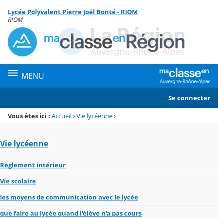
Panneau de gestion des cookies
Lycée Polyvalent Pierre Joël Bonté - RIOM
Menu de la rubrique
Contenu
RIOM
MENU
Se connecter
Vous êtes ici :
Accueil
›
Vie lycéenne
›
Vie lycéenne
Règlement intérieur
Vie scolaire
les moyens de communication avec le lycée
que faire au lycée quand l'élève n'a pas cours