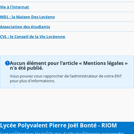
Vie à l'internat
MDL : la Maison Des Lycéens
Association des étudiants
CVL : le Conseil de la Vie Lycéenne
Aucun élément pour l'article « Mentions légales »
n'a été publié.
Vous pouvez vous rapprocher de l'administrateur de votre ENT
pour plus d'informations.
Lycée Polyvalent Pierre Joël Bonté - RIOM
Contacts
Mentions légales
Chartes d'utilisation
Données personnelles