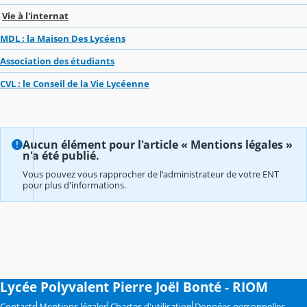
Vie à l'internat
MDL : la Maison Des Lycéens
Association des étudiants
CVL : le Conseil de la Vie Lycéenne
Aucun élément pour l'article « Mentions légales »
n'a été publié.
Vous pouvez vous rapprocher de l'administrateur de votre ENT
pour plus d'informations.
Lycée Polyvalent Pierre Joël Bonté - RIOM
Contacts
Mentions légales
Chartes d'utilisation
Données personnelles