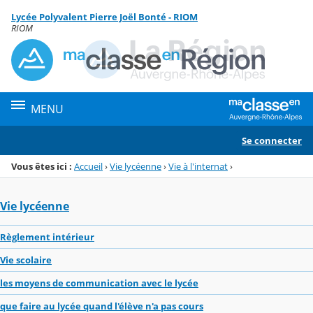
Panneau de gestion des cookies
Lycée Polyvalent Pierre Joël Bonté - RIOM
Menu de la rubrique
Contenu
RIOM
MENU
Se connecter
Vous êtes ici :
Accueil
›
Vie lycéenne
›
Vie à l'internat
›
Vie lycéenne
Règlement intérieur
Vie scolaire
les moyens de communication avec le lycée
que faire au lycée quand l'élève n'a pas cours