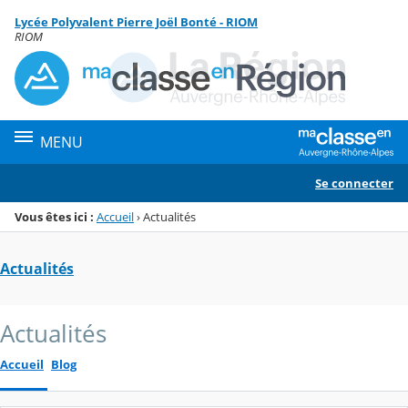
Panneau de gestion des cookies
Lycée Polyvalent Pierre Joël Bonté - RIOM
Menu de la rubrique
Contenu
RIOM
MENU
Se connecter
Vous êtes ici :
Accueil
›
Actualités
Actualités
Actualités
Accueil
Blog