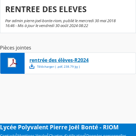
RENTREE DES ELEVES
Par admin pierre-joel-bonte-riom, publié le mercredi 30 mai 2018
16:46 - Mis à jour le vendredi 30 août 2024 08:22
Pièces jointes
rentrée des élèves-R2024
Télécharger
( .
pdf
,
238.79
ko
)
Lycée Polyvalent Pierre Joël Bonté - RIOM
Contacts
Mentions légales
Chartes d'utilisation
Données personnelles