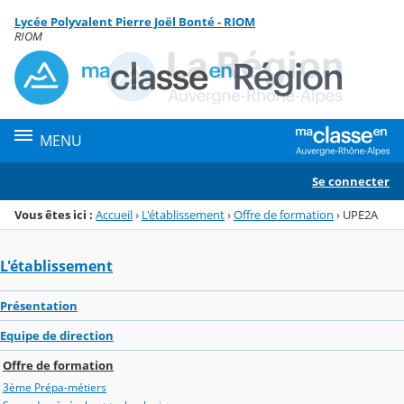
Panneau de gestion des cookies
Lycée Polyvalent Pierre Joël Bonté - RIOM
Menu de la rubrique
Contenu
RIOM
MENU
Se connecter
Vous êtes ici :
Accueil
›
L'établissement
›
Offre de formation
›
UPE2A
L'établissement
Présentation
Equipe de direction
Offre de formation
3ème Prépa-métiers