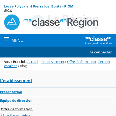
Panneau de gestion des cookies
Lycée Polyvalent Pierre Joël Bonté - RIOM
Menu de la rubrique
Contenu
RIOM
MENU
Se connecter
Vous êtes ici :
Accueil
›
L'établissement
›
Offre de formation
›
Section
escalade
›
Blog
L'établissement
Présentation
Equipe de direction
Offre de formation
3ème Prépa-métiers