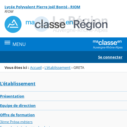
Panneau de gestion des cookies
Lycée Polyvalent Pierre Joël Bonté - RIOM
Menu de la rubrique
Contenu
RIOM
MENU
Se connecter
Vous êtes ici :
Accueil
›
L'établissement
›
GRETA
L'établissement
Présentation
Equipe de direction
Offre de formation
3ème Prépa-métiers