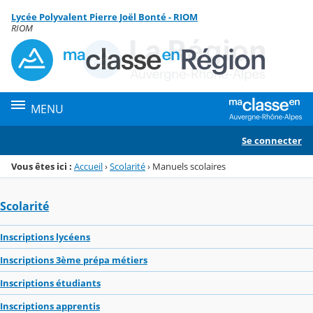
Panneau de gestion des cookies
Lycée Polyvalent Pierre Joël Bonté - RIOM
Menu de la rubrique
Contenu
RIOM
MENU
Se connecter
Vous êtes ici :
Accueil
›
Scolarité
›
Manuels scolaires
Scolarité
Inscriptions lycéens
Inscriptions 3ème prépa métiers
Inscriptions étudiants
Inscriptions apprentis