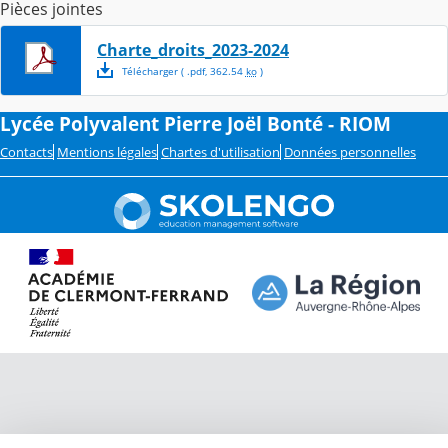
Pièces jointes
Charte_droits_2023-2024
Télécharger
( .
pdf
,
362.54
ko
)
Lycée Polyvalent Pierre Joël Bonté - RIOM
Contacts
Mentions légales
Chartes d'utilisation
Données personnelles