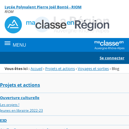
Panneau de gestion des cookies
Lycée Polyvalent Pierre Joël Bonté - RIOM
Menu de la rubrique
Contenu
RIOM
MENU
Se connecter
Vous êtes ici :
Accueil
›
Projets et actions
›
Voyages et sorties
›
Blog
Projets et actions
Ouverture culturelle
Les projets !
Jeunes en librairie 2022-23
E3D