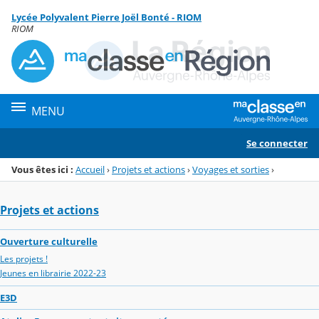
Panneau de gestion des cookies
Lycée Polyvalent Pierre Joël Bonté - RIOM
Menu de la rubrique
Contenu
RIOM
MENU
Se connecter
Vous êtes ici :
Accueil
›
Projets et actions
›
Voyages et sorties
›
Projets et actions
Ouverture culturelle
Les projets !
Jeunes en librairie 2022-23
E3D