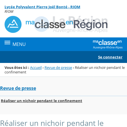
Panneau de gestion des cookies
Lycée Polyvalent Pierre Joël Bonté - RIOM
Menu de la rubrique
Contenu
RIOM
MENU
Se connecter
Vous êtes ici :
Accueil
›
Revue de presse
›
Réaliser un nichoir pendant le
confinement
Revue de presse
Réaliser un nichoir pendant le confinement
Réaliser un nichoir pendant le