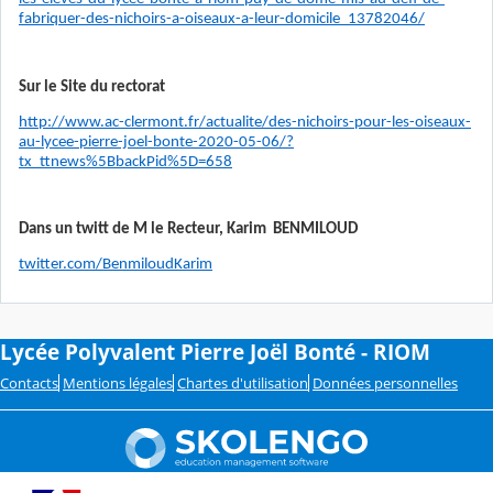
fabriquer-des-nichoirs-a-oiseaux-a-leur-domicile_13782046/
Sur le Site du rectorat
http://www.ac-clermont.fr/actualite/des-nichoirs-pour-les-oiseaux-
au-lycee-pierre-joel-bonte-2020-05-06/?
tx_ttnews%5BbackPid%5D=658
Dans un twitt de M le Recteur, Karim BENMILOUD
twitter.com/BenmiloudKarim
Lycée Polyvalent Pierre Joël Bonté - RIOM
Contacts
Mentions légales
Chartes d'utilisation
Données personnelles