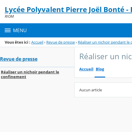
Panneau de gestion des cookies
Lycée Polyvalent Pierre Joël Bonté -
Menu de la rubrique
Contenu
RIOM
MENU
Vous êtes ici :
Accueil
›
Revue de presse
›
Réaliser un nichoir pendant le
Réaliser un ni
Revue de presse
Accueil
Blog
Réaliser un nichoir pendant le
confinement
Aucun article