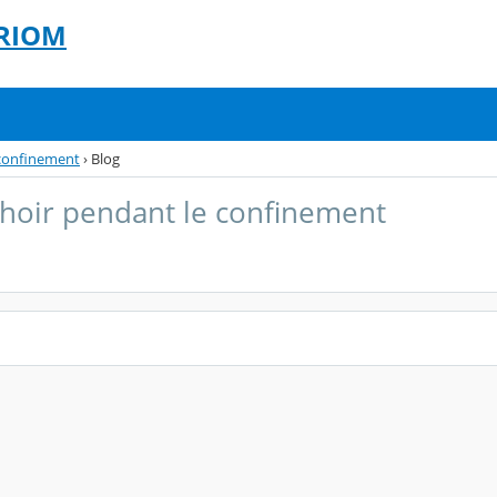
 RIOM
 confinement
›
Blog
choir pendant le confinement