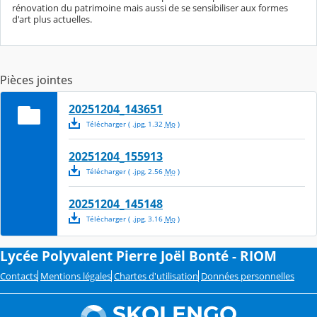
rénovation du patrimoine mais aussi de se sensibiliser aux formes
d'art plus actuelles.
Pièces jointes
20251204_143651
Télécharger
( .
jpg
,
1.32
Mo
)
20251204_155913
Télécharger
( .
jpg
,
2.56
Mo
)
20251204_145148
Télécharger
( .
jpg
,
3.16
Mo
)
Lycée Polyvalent Pierre Joël Bonté - RIOM
Contacts
Mentions légales
Chartes d'utilisation
Données personnelles