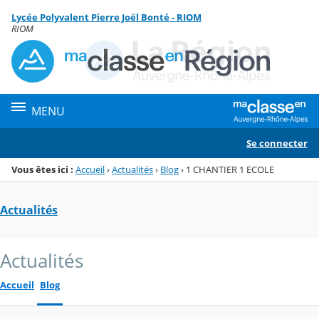
Panneau de gestion des cookies
Lycée Polyvalent Pierre Joël Bonté - RIOM
Menu de la rubrique
Contenu
RIOM
MENU
Se connecter
Vous êtes ici :
Accueil
›
Actualités
›
Blog
›
1 CHANTIER 1 ECOLE
Actualités
Actualités
Accueil
Blog