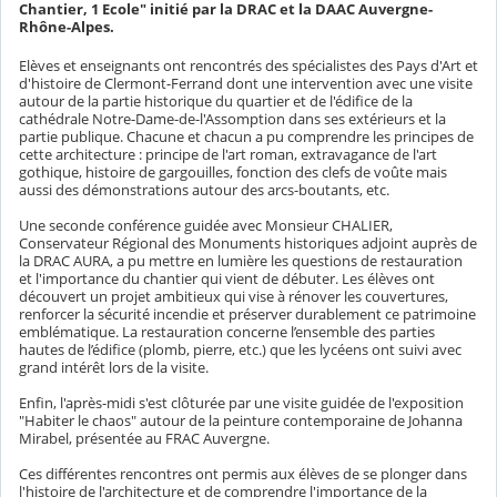
Chantier, 1 Ecole" initié par la DRAC et la DAAC Auvergne-
Rhône-Alpes.
Elèves et enseignants ont rencontrés des spécialistes des Pays d'Art et
d'histoire de Clermont-Ferrand dont une intervention avec une visite
autour de la partie historique du quartier et de l'édifice de la
cathédrale Notre-Dame-de-l'Assomption
dans ses extérieurs et la
partie publique. Chacune et chacun a pu comprendre les principes de
cette architecture : principe de l'art roman, extravagance de l'art
gothique, histoire de gargouilles, fonction des clefs de voûte mais
aussi des démonstrations autour des arcs-boutants, etc.
Une seconde conférence guidée avec Monsieur CHALIER,
Conservateur Régional des Monuments historiques adjoint auprès de
la DRAC AURA, a pu mettre en lumière les questions de restauration
et l'importance du chantier qui vient de débuter. Les élèves ont
découvert un projet ambitieux qui vise à rénover les couvertures,
renforcer la sécurité incendie et préserver durablement ce patrimoine
emblématique. La restauration concerne l’ensemble des parties
hautes de l’édifice (plomb, pierre, etc.) que les lycéens ont suivi avec
grand intérêt lors de la visite.
Enfin, l'après-midi s'est clôturée par une visite guidée de l'exposition
"Habiter le chaos" autour de la peinture contemporaine de Johanna
Mirabel, présentée au FRAC Auvergne.
Ces différentes rencontres ont permis aux élèves de se plonger dans
l'histoire de l'architecture et de comprendre l'importance de la