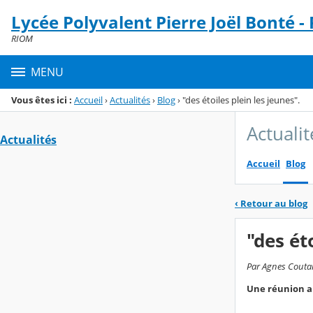
Panneau de gestion des cookies
Lycée Polyvalent Pierre Joël Bonté -
Menu de la rubrique
Contenu
RIOM
MENU
Vous êtes ici :
Accueil
›
Actualités
›
Blog
›
"des étoiles plein les jeunes".
Actualit
Actualités
Accueil
Blog
‹
Retour au blog
"des ét
Par Agnes Coutard
Une réunion au