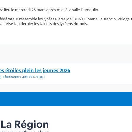
a lieu le mercredi 25 mars après midi à la salle Dumoulin.
dérateur rassemble les lycées Pierre Joël BONTE, Marie Laurencin, Virlogeux a
valorisé l'an dernier les talents des lycéens riomois.
es étoiles plein les jeunes 2026
Télécharger
( .
pdf
,
931.78
ko
)