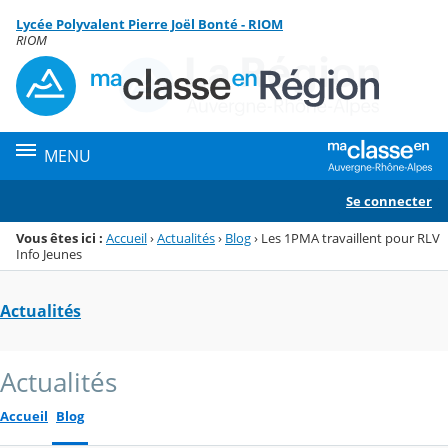
Panneau de gestion des cookies
Lycée Polyvalent Pierre Joël Bonté - RIOM
Menu de la rubrique
Contenu
RIOM
MENU
Se connecter
Vous êtes ici :
Accueil
›
Actualités
›
Blog
›
Les 1PMA travaillent pour RLV
Info Jeunes
Actualités
Actualités
Accueil
Blog