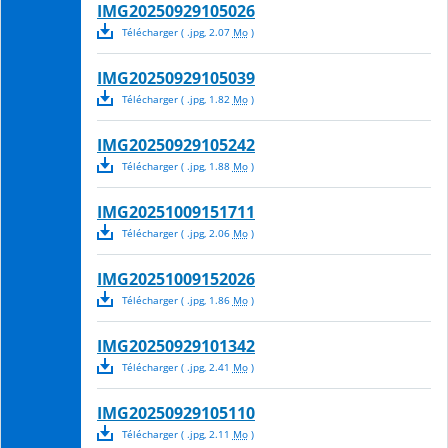
IMG20250929105026
Télécharger
( .
jpg
,
2.07
Mo
)
IMG20250929105039
Télécharger
( .
jpg
,
1.82
Mo
)
IMG20250929105242
Télécharger
( .
jpg
,
1.88
Mo
)
IMG20251009151711
Télécharger
( .
jpg
,
2.06
Mo
)
IMG20251009152026
Télécharger
( .
jpg
,
1.86
Mo
)
IMG20250929101342
Télécharger
( .
jpg
,
2.41
Mo
)
IMG20250929105110
Télécharger
( .
jpg
,
2.11
Mo
)