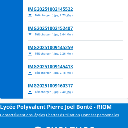
IMG20251002145522
Télécharger
( .
jpg
,
2.73
Mo
)
IMG20251002152407
Télécharger
( .
jpg
,
2.64
Mo
)
IMG20251009145259
Télécharger
( .
jpg
,
2.26
Mo
)
IMG20251009145413
Télécharger
( .
jpg
,
2.18
Mo
)
IMG20251009160317
Télécharger
( .
jpg
,
2.40
Mo
)
Lycée Polyvalent Pierre Joël Bonté - RIOM
Contacts
Mentions légales
Chartes d'utilisation
Données personnelles