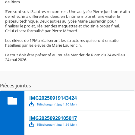
de Riom.
S'en sont suivi 3 autres rencontres . Une au lycée Pierre Joel bonté afin
de réfléchir à différentes idées, en binôme mixte et faire visiter le
plateau technique. Deux autres au lycée Marie Laurencin pour
finaliser le projet, réaliser des maquettes et choisir le projet final.
Celui-ci sera formalisé par Pierre Ménard.
Les élèves de 1PMa réaliseront les structures qui seront ensuite
habillées par les élèves de Marie Laurencin.
Le tout doit être présenté au musée Mandet de Riom du 24 avril au
24 mai 2026.
Pièces jointes
IMG20250919143424
Télécharger
( .
jpg
,
1.90
Mo
)
IMG20250929105017
Télécharger
( .
jpg
,
1.99
Mo
)