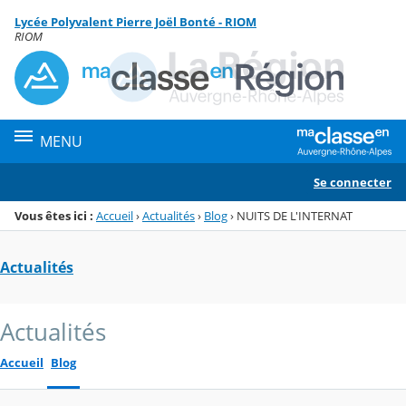
Panneau de gestion des cookies
Lycée Polyvalent Pierre Joël Bonté - RIOM
Menu de la rubrique
Contenu
RIOM
MENU
Se connecter
Vous êtes ici :
Accueil
›
Actualités
›
Blog
›
NUITS DE L'INTERNAT
Actualités
Actualités
Accueil
Blog