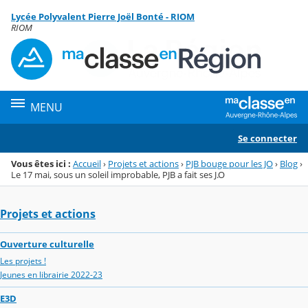
Panneau de gestion des cookies
Lycée Polyvalent Pierre Joël Bonté - RIOM
Menu de la rubrique
Contenu
RIOM
MENU
Se connecter
Vous êtes ici :
Accueil
›
Projets et actions
›
PJB bouge pour les JO
›
Blog
›
Le 17 mai, sous un soleil improbable, PJB a fait ses J.O
Projets et actions
Ouverture culturelle
Les projets !
Jeunes en librairie 2022-23
E3D