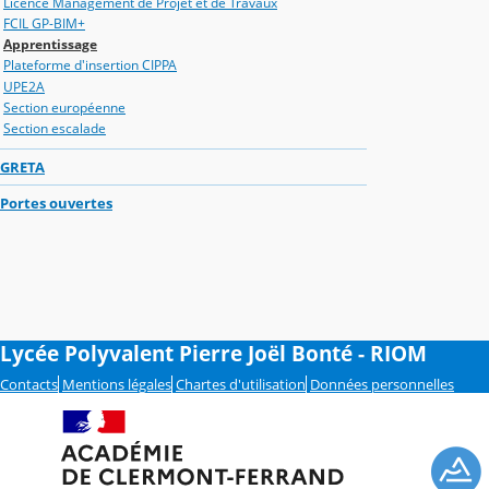
Licence Management de Projet et de Travaux
FCIL GP-BIM+
Apprentissage
Plateforme d'insertion CIPPA
UPE2A
Section européenne
Section escalade
GRETA
Portes ouvertes
Lycée Polyvalent Pierre Joël Bonté - RIOM
Contacts
Mentions légales
Chartes d'utilisation
Données personnelles