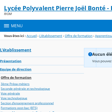
Panneau de gestion des cookies
Lycée Polyvalent Pierre Joël Bonté -
Menu de la rubrique
Contenu
RIOM
MENU
Vous êtes ici :
Accueil
›
L'établissement
›
Offre de formation
›
Apprentiss
L'établissement
Aucun élém
Présentation
Vous pouvez 
Equipe de direction
Offre de formation
3ème Prépa-métiers
Seconde générale et technologique
Voie générale
Voie technologique
Section d'enseignement professionnel
Formations post-bac (BTS)