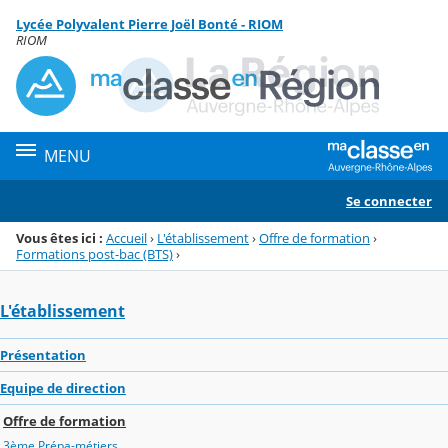
Panneau de gestion des cookies
Lycée Polyvalent Pierre Joël Bonté - RIOM
Menu de la rubrique
Contenu
RIOM
MENU
Se connecter
Vous êtes ici :
Accueil
›
L'établissement
›
Offre de formation
›
Formations post-bac (BTS)
›
L'établissement
Présentation
Equipe de direction
Offre de formation
3ème Prépa-métiers