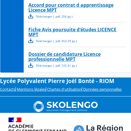
Accord pour contrat d apprentissage
Licence MPT
Télécharger
( .
pdf
,
256
ko
)
Fiche Avis poursuite d'études LICENCE
MPT
Télécharger
( .
pdf
,
453.39
ko
)
Dossier de candidature Licence
professionnelle MPT
Télécharger
( .
pdf
,
725.91
ko
)
Lycée Polyvalent Pierre Joël Bonté - RIOM
Contacts
Mentions légales
Chartes d'utilisation
Données personnelles