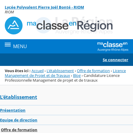
Panneau de gestion des cookies
Lycée Polyvalent Pierre Joël Bonté - RIOM
Menu de la rubrique
Contenu
RIOM
MENU
Se connecter
Vous êtes ici :
Accueil
›
L'établissement
›
Offre de formation
›
Licence
Management de Projet et de Travaux
›
Blog
›
Candidature Licence
Professionnelle Management de projet et de travaux
L'établissement
Présentation
Equipe de direction
Offre de formation