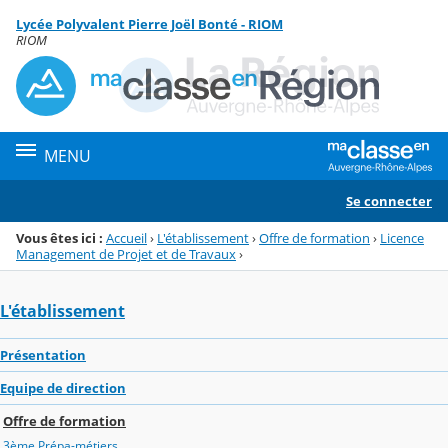
Panneau de gestion des cookies
Lycée Polyvalent Pierre Joël Bonté - RIOM
Menu de la rubrique
Contenu
RIOM
MENU
Se connecter
Vous êtes ici :
Accueil
›
L'établissement
›
Offre de formation
›
Licence
Management de Projet et de Travaux
›
L'établissement
Présentation
Equipe de direction
Offre de formation
3ème Prépa-métiers