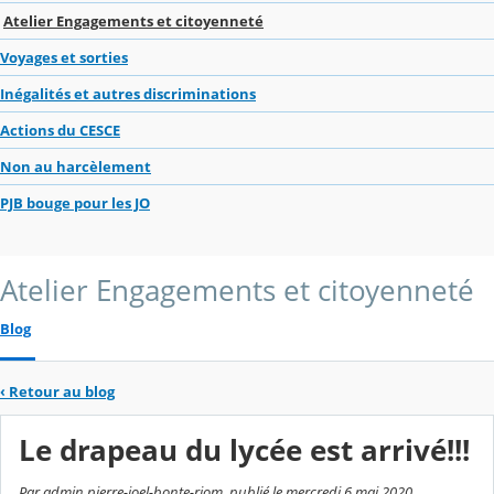
Atelier Engagements et citoyenneté
Voyages et sorties
Inégalités et autres discriminations
Actions du CESCE
Non au harcèlement
PJB bouge pour les JO
Atelier Engagements et citoyenneté
Blog
‹
Retour au blog
Le drapeau du lycée est arrivé!!!
Par admin pierre-joel-bonte-riom, publié le mercredi 6 mai 2020