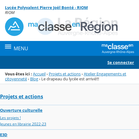
Panneau de gestion des cookies
Lycée Polyvalent Pierre Joël Bonté - RIOM
Menu de la rubrique
Contenu
RIOM
MENU
Se connecter
Vous êtes ici :
Accueil
›
Projets et actions
›
Atelier Engagements et
citoyenneté
›
Blog
›
Le drapeau du lycée est arrivé!!!
Projets et actions
Ouverture culturelle
Les projets !
Jeunes en librairie 2022-23
E3D