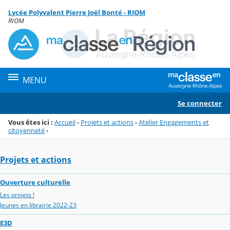
Panneau de gestion des cookies
Lycée Polyvalent Pierre Joël Bonté - RIOM
Menu de la rubrique
Contenu
RIOM
MENU
Se connecter
Vous êtes ici :
Accueil
›
Projets et actions
›
Atelier Engagements et
citoyenneté
›
Projets et actions
Ouverture culturelle
Les projets !
Jeunes en librairie 2022-23
E3D