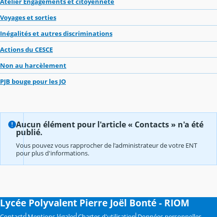
Atelier Engagements et citoyenneté
Voyages et sorties
Inégalités et autres discriminations
Actions du CESCE
Non au harcèlement
PJB bouge pour les JO
Aucun élément pour l'article « Contacts » n'a été
publié.
Vous pouvez vous rapprocher de l'administrateur de votre ENT
pour plus d'informations.
Lycée Polyvalent Pierre Joël Bonté - RIOM
Contacts
Mentions légales
Chartes d'utilisation
Données personnelles