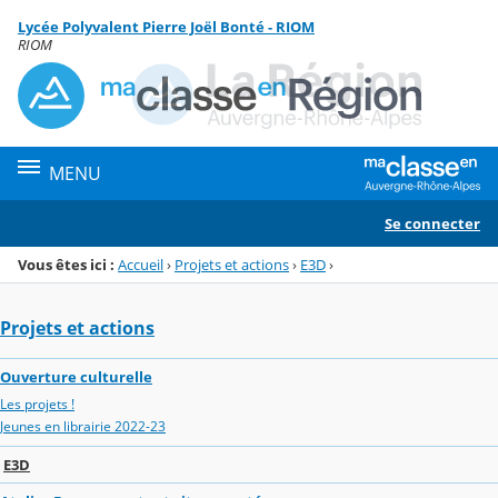
Panneau de gestion des cookies
Lycée Polyvalent Pierre Joël Bonté - RIOM
Menu de la rubrique
Contenu
RIOM
MENU
Se connecter
Vous êtes ici :
Accueil
›
Projets et actions
›
E3D
›
Projets et actions
Ouverture culturelle
Les projets !
Jeunes en librairie 2022-23
E3D