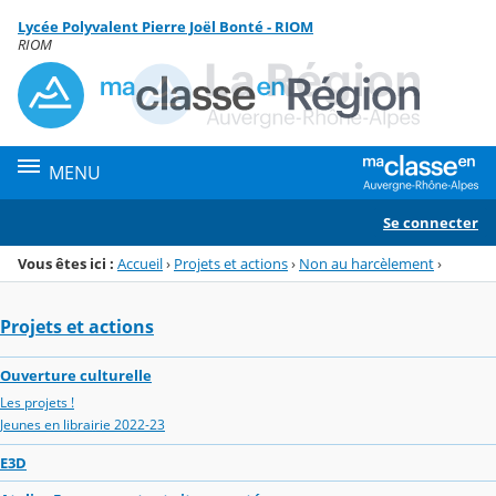
Panneau de gestion des cookies
Lycée Polyvalent Pierre Joël Bonté - RIOM
Menu de la rubrique
Contenu
RIOM
MENU
Se connecter
Vous êtes ici :
Accueil
›
Projets et actions
›
Non au harcèlement
›
Projets et actions
Ouverture culturelle
Les projets !
Jeunes en librairie 2022-23
E3D