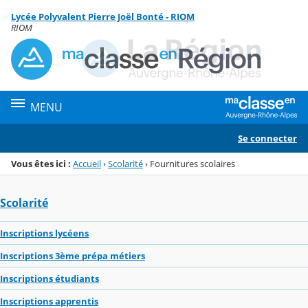
Panneau de gestion des cookies
Lycée Polyvalent Pierre Joël Bonté - RIOM
Menu de la rubrique
Contenu
RIOM
MENU
Se connecter
Vous êtes ici :
Accueil
›
Scolarité
›
Fournitures scolaires
Scolarité
Inscriptions lycéens
Inscriptions 3ème prépa métiers
Inscriptions étudiants
Inscriptions apprentis