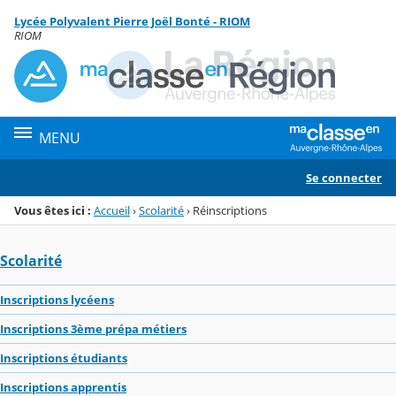
Panneau de gestion des cookies
Lycée Polyvalent Pierre Joël Bonté - RIOM
Menu de la rubrique
Contenu
RIOM
MENU
Se connecter
Vous êtes ici :
Accueil
›
Scolarité
›
Réinscriptions
Scolarité
Inscriptions lycéens
Inscriptions 3ème prépa métiers
Inscriptions étudiants
Inscriptions apprentis