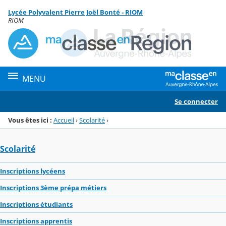
Panneau de gestion des cookies
Lycée Polyvalent Pierre Joël Bonté - RIOM
Menu de la rubrique
Contenu
RIOM
MENU
Se connecter
Vous êtes ici :
Accueil
›
Scolarité
›
Scolarité
Inscriptions lycéens
Inscriptions 3ème prépa métiers
Inscriptions étudiants
Inscriptions apprentis