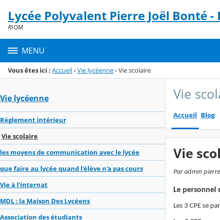
Panneau de gestion des cookies
Lycée Polyvalent Pierre Joël Bonté -
Menu de la rubrique
Contenu
RIOM
MENU
Vous êtes ici :
Accueil
›
Vie lycéenne
›
Vie scolaire
Vie scol
Vie lycéenne
Accueil
Blog
Règlement intérieur
Vie scolaire
Vie sco
les moyens de communication avec le lycée
que faire au lycée quand l'élève n'a pas cours
Par admin pierre-
Vie à l'internat
Le personnel 
MDL : la Maison Des Lycéens
Les 3 CPE se par
Association des étudiants