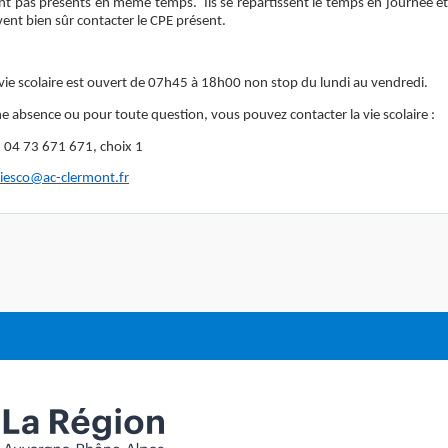
nt pas présents en même temps. Ils se répartissent le temps en journée et 
vent bien sûr contacter le CPE présent.
 vie scolaire est ouvert de 07h45 à 18h00 non stop du lundi au vendredi.
ne absence ou pour toute question, vous pouvez contacter la vie scolaire :
: 04 73 671 671, choix 1
viesco@ac-clermont.fr