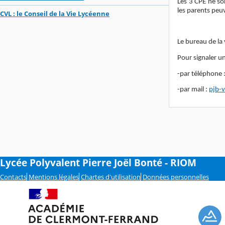
Les 3 CPE ne so
les parents peu
CVL : le Conseil de la Vie Lycéenne
Le bureau de la
Pour signaler u
-par téléphone 
-par mail :
pjb-
Lycée Polyvalent Pierre Joël Bonté - RIOM
Contacts
Mentions légales
Chartes d'utilisation
Données personnelles