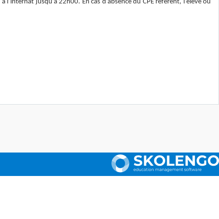
à l’internat jusqu’à 22h00. En cas d’absence du CPE référent, l’élève ou