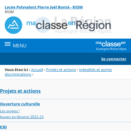
Panneau de gestion des cookies
Lycée Polyvalent Pierre Joël Bonté - RIOM
Menu de la rubrique
Contenu
RIOM
MENU
Se connecter
Vous êtes ici :
Accueil
›
Projets et actions
›
Inégalités et autres
discriminations
›
Projets et actions
Ouverture culturelle
Les projets !
Jeunes en librairie 2022-23
E3D