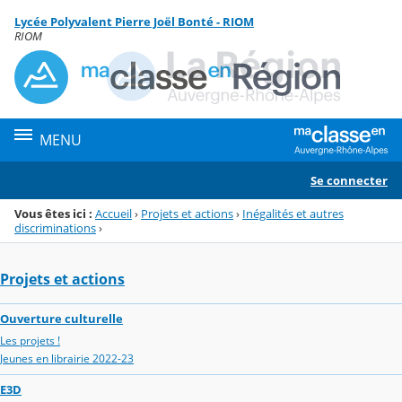
Panneau de gestion des cookies
Lycée Polyvalent Pierre Joël Bonté - RIOM
Menu de la rubrique
Contenu
RIOM
MENU
Se connecter
Vous êtes ici :
Accueil
›
Projets et actions
›
Inégalités et autres
discriminations
›
Projets et actions
Ouverture culturelle
Les projets !
Jeunes en librairie 2022-23
E3D