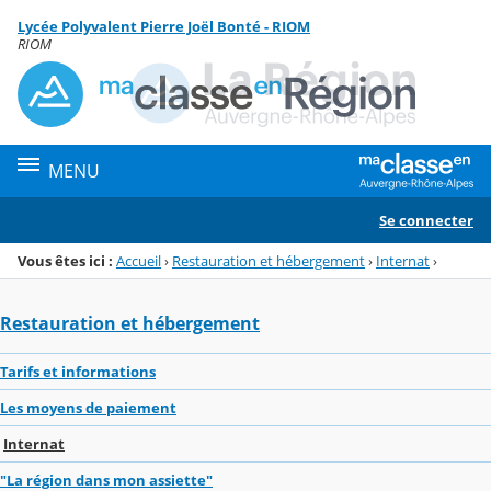
Panneau de gestion des cookies
Lycée Polyvalent Pierre Joël Bonté - RIOM
Menu de la rubrique
Contenu
RIOM
MENU
Se connecter
Vous êtes ici :
Accueil
›
Restauration et hébergement
›
Internat
›
Restauration et hébergement
Tarifs et informations
Les moyens de paiement
Internat
"La région dans mon assiette"