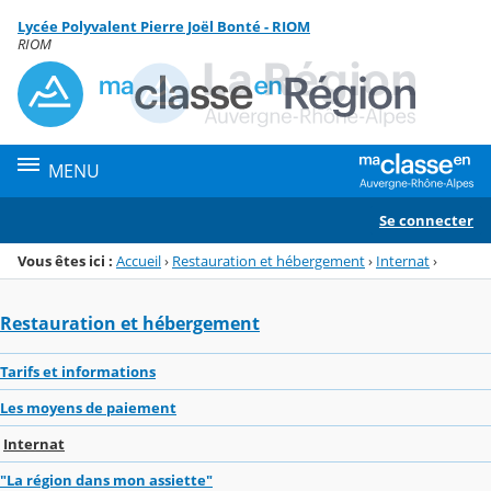
Panneau de gestion des cookies
Lycée Polyvalent Pierre Joël Bonté - RIOM
Menu de la rubrique
Contenu
RIOM
MENU
Se connecter
Vous êtes ici :
Accueil
›
Restauration et hébergement
›
Internat
›
Restauration et hébergement
Tarifs et informations
Les moyens de paiement
Internat
"La région dans mon assiette"