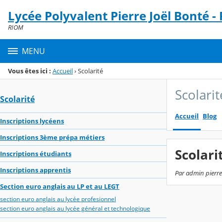
Panneau de gestion des cookies
Lycée Polyvalent Pierre Joël Bonté -
Menu de la rubrique
Contenu
RIOM
MENU
Vous êtes ici :
Accueil
›
Scolarité
Scolarit
Scolarité
Accueil
Blog
Inscriptions lycéens
Inscriptions 3ème prépa métiers
Scolari
Inscriptions étudiants
Inscriptions apprentis
Par admin pierre
Section euro anglais au LP et au LEGT
section euro anglais au lycée profesionnel
section euro anglais au lycée général et technologique