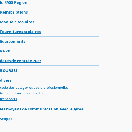
le PASS Région
Réinscriptions
Manuels scolaires
Fournitures scolaires
Equipements
RGPD
dates de rentrée 2023
BOURSES
divers
code des catégories socio profesionnelles
tarifs restauration et aides
transports
les moyens de communication avec le lycée
Stages