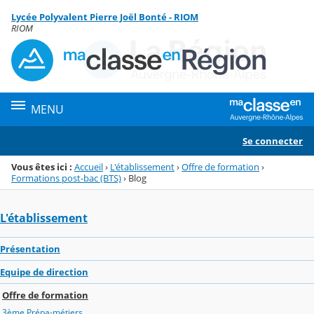
Panneau de gestion des cookies
Lycée Polyvalent Pierre Joël Bonté - RIOM
Menu de la rubrique
Contenu
RIOM
MENU
Se connecter
Vous êtes ici :
Accueil
›
L'établissement
›
Offre de formation
›
Formations post-bac (BTS)
›
Blog
L'établissement
Présentation
Equipe de direction
Offre de formation
3ème Prépa-métiers