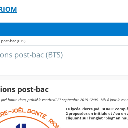
 RIOM
 post-bac (BTS)
ons post-bac (BTS)
ions post-bac
-joel-bonte-riom, publié le vendredi 27 septembre 2019 12:06 - Mis à jour le v
Le lycée Pierre Joël BONTE complè
2 proposées en initiale et / ou e
cliquant sur l'onglet "blog" en hau