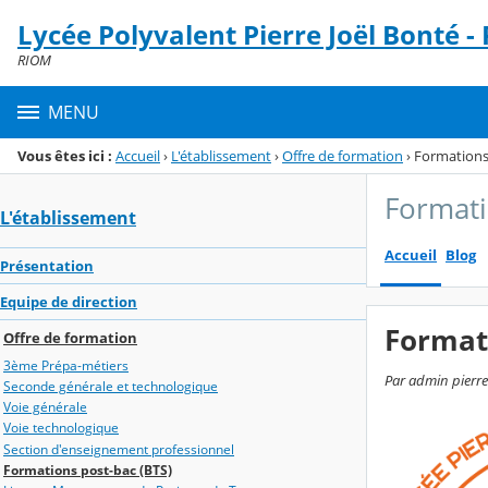
Panneau de gestion des cookies
Lycée Polyvalent Pierre Joël Bonté -
Menu de la rubrique
Contenu
RIOM
MENU
Vous êtes ici :
Accueil
›
L'établissement
›
Offre de formation
›
Formations
Formati
L'établissement
Accueil
Blog
Présentation
Equipe de direction
Format
Offre de formation
3ème Prépa-métiers
Par admin pierre
Seconde générale et technologique
Voie générale
Voie technologique
Section d'enseignement professionnel
Formations post-bac (BTS)