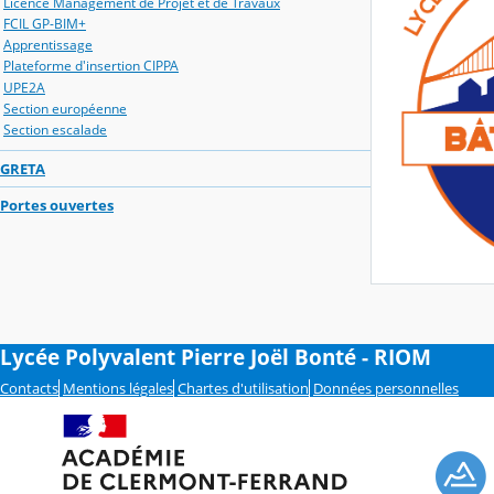
Licence Management de Projet et de Travaux
FCIL GP-BIM+
Apprentissage
Plateforme d'insertion CIPPA
UPE2A
Section européenne
Section escalade
GRETA
Portes ouvertes
Lycée Polyvalent Pierre Joël Bonté - RIOM
Contacts
Mentions légales
Chartes d'utilisation
Données personnelles